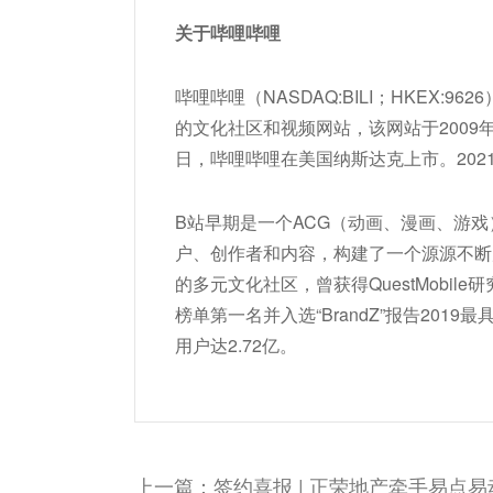
关于哔哩哔哩
哔哩哔哩（NASDAQ:BILI；HKEX:9
的文化社区和视频网站，该网站于2009年6
日，哔哩哔哩在美国纳斯达克上市。202
B站早期是一个ACG（动画、漫画、游
户、创作者和内容，构建了一个源源不断
的多元文化社区，曾获得QuestMobile
榜单第一名并入选“BrandZ”报告201
用户达2.72亿。
上一篇：签约喜报 | 正荣地产牵手易点